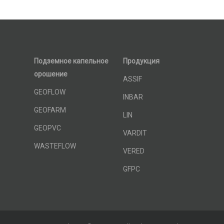
Подземное капельное
Продукция
орошение
ASSIF
GEOFLOW
INBAR
GEOFARM
LIN
GEOPVC
VARDIT
WASTEFLOW
VERED
GFPC