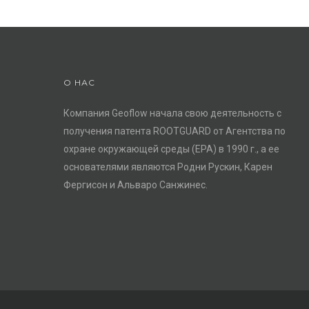
О НАС
Компания Geoflow начала свою деятельность с
получения патента ROOTGUARD от Агентства по
охране окружающей среды (ЕРА) в 1990 г., а ее
основателями являются Родни Рускин, Карен
Фергисон и Альваро Санжинес.