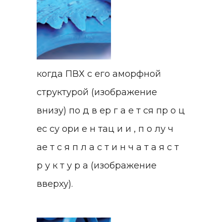
когда ПВХ с его аморфной
структурой (изображение
внизу) по д в ер г а е т ся пр о ц
ес су ори е н тац и и , п о лу ч
ае т с я п л а с т и н ч а т а я с т
р у к т у р а (изображение
вверху).