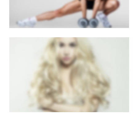
LIGHTBOX VIDEO
Brochures
·
Lightbox
·
Mobile
·
Slider