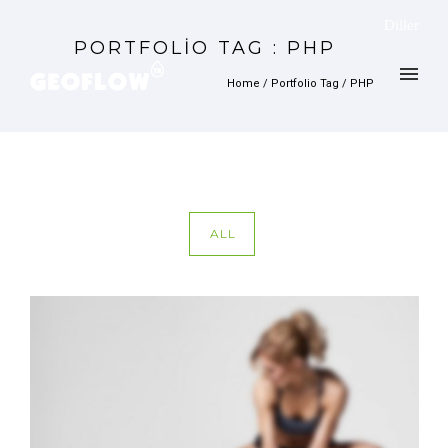
Diller
PORTFOLIO TAG : PHP
Home
/ Portfolio Tag /
PHP
ALL
SIDEBAR SLIDER
Brochures
·
Photography